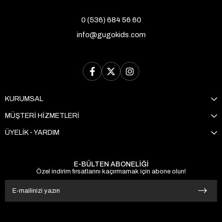
konforlu seçenekler sunuyoruz.
0 (536) 684 56 60
Gugo Kids Hastane Çıkışı
info@gugokids.com
Modellerinin Özellikleri
Gugo Kids hastane çıkışı modelleri, kaliteli
malzemelerden üretilmiştir ve bebeğinizin cildine
dosttur. Ürünlerimiz, hem şık tasarımları hem de
KURUMSAL
fonksiyonellikleriyle dikkat çekmektedir. İşte
Gugo Kids hastane çıkışının sunduğu bazı
MÜŞTERİ HİZMETLERİ
özellikler:
ÜYELİK - YARDIM
Yumuşak ve Nefes Alabilir Kumaşlar:
Bebeğinizin cildine zarar vermeden rahat bir
E-BÜLTEN ABONELİĞİ
deneyim sunar.
Özel indirim fırsatlarını kaçırmamak için abone olun!
Farklı Tasarımlar:
Hem klasik hem de
modern tasarımlar ile her zevke hitap eder.
Kolay Giydirme:
Bebeğinizin rahatça