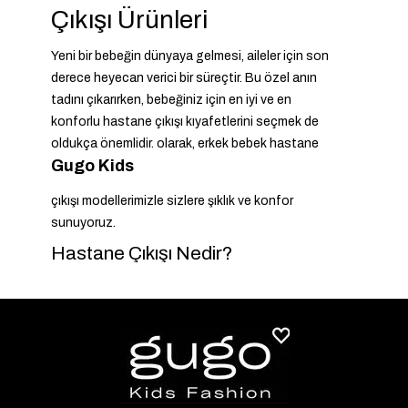
Çıkışı Ürünleri
Yeni bir bebeğin dünyaya gelmesi, aileler için son
derece heyecan verici bir süreçtir. Bu özel anın
tadını çıkarırken, bebeğiniz için en iyi ve en
konforlu hastane çıkışı kıyafetlerini seçmek de
oldukça önemlidir.
olarak, erkek bebek hastane
Gugo Kids
çıkışı modellerimizle sizlere şıklık ve konfor
sunuyoruz.
Hastane Çıkışı Nedir?
Hastane çıkışı, yeni doğan bebeklerin hastaneden
eve dönerken giydiği kıyafet setidir. Bu setler
genellikle
sağlamak ve anne-babanın ihtiyaçlarını
bebeğin rahatlığını
karşılamak üzere tasarlanmıştır. Gugo Kids olarak,
bu süreçte ailelere yardımcı olmak için şık ve