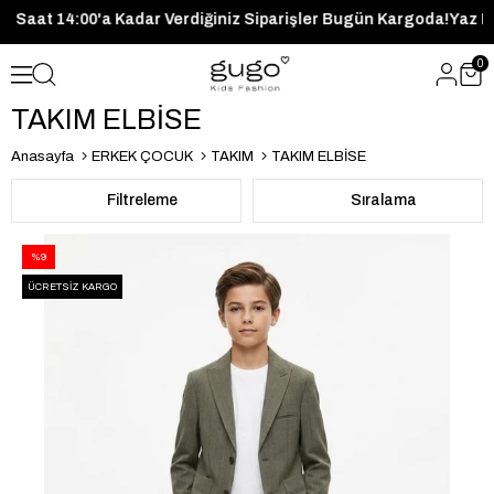
rgoda!
Saat 14:00'a Kadar Verdiğiniz Siparişler Bugün Kargo
0
TAKIM ELBİSE
Anasayfa
ERKEK ÇOCUK
TAKIM
TAKIM ELBİSE
Filtreleme
Sıralama
%9
ÜCRETSIZ KARGO