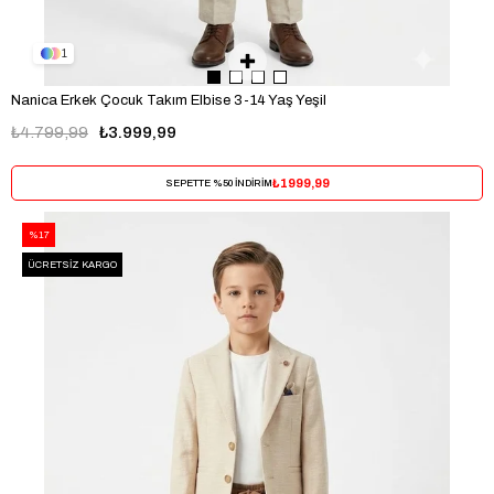
1
Nanica Erkek Çocuk Takım Elbise 3-14 Yaş Yeşil
₺4.799,99
₺3.999,99
₺1999,99
SEPETTE %50 İNDİRİM
%17
ÜCRETSIZ KARGO