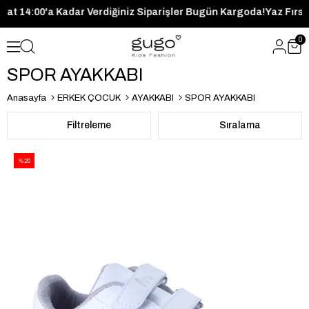
Saat 14:00'a Kadar Verdiğiniz Siparişler Bugün Kargoda!
Yaz F
0
SPOR AYAKKABI
Anasayfa
ERKEK ÇOCUK
AYAKKABI
SPOR AYAKKABI
Filtreleme
Sıralama
%20