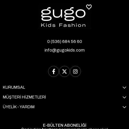
dikkat çeker:
Hafif ve Esnek Malzemeler:
Çocukların
rahatça hareket edebilmesi için hafif ve
esnek malzemeler kullanılır.
Şok Emici Taban:
Koşma ve zıplama
0 (536) 684 56 60
sırasında ayakları korumak için özel şok
info@gugokids.com
emici taban tasarımları mevcuttur.
Hava Geçirgen Üst Kısım:
Ayakların
terlemesini önlemek için hava alabilen üst
kısımlar kullanılır.
KURUMSAL
Kaymaz Taban:
Güvenli bir yürüyüş ve
koşu deneyimi için kaymaz taban yapısı
MÜŞTERİ HİZMETLERİ
sağlanır.
ÜYELİK - YARDIM
Gugo Kids Spor Ayakkabı
E-BÜLTEN ABONELİĞİ