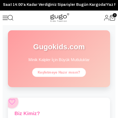
goda!
Saat 14:00'a Kadar Verdiğiniz Siparişler Bugün Kargoda
0
Gugokids.com
Minik Kalpler İçin Büyük Mutluluklar
Keşfetmeye Hazır mısın?
Biz Kimiz?