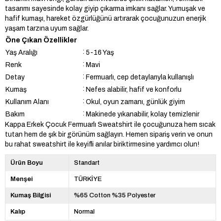
tasarımı sayesinde kolay giyip çıkarma imkanı sağlar. Yumuşak ve
hafif kumaşı, hareket özgürlüğünü artırarak çocuğunuzun enerjik
yaşam tarzına uyum sağlar.
Öne Çıkan Özellikler
:
Yaş Aralığı
5-16 Yaş
:
Renk
Mavi
:
Detay
Fermuarlı, cep detaylarıyla kullanışlı
:
Kumaş
Nefes alabilir, hafif ve konforlu
:
Kullanım Alanı
Okul, oyun zamanı, günlük giyim
:
Bakım
Makinede yıkanabilir, kolay temizlenir
Kappa Erkek Çocuk Fermuarlı Sweatshirt ile çocuğunuza hem sıcak
tutan hem de şık bir görünüm sağlayın. Hemen sipariş verin ve onun
bu rahat sweatshirt ile keyifli anılar biriktirmesine yardımcı olun!
Ürün Boyu
Standart
Menşei
TÜRKİYE
Kumaş Bilgisi
%65 Cotton %35 Polyester
Kalıp
Normal