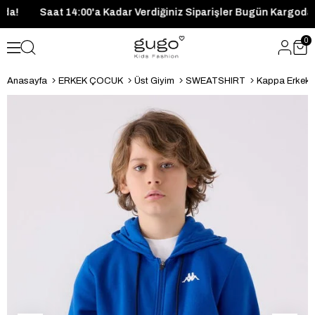
 Kargoda!
Saat 14:00'a Kadar Verdiğiniz Siparişler Bugün Ka
0
Anasayfa
ERKEK ÇOCUK
Üst Giyim
SWEATSHIRT
Kappa Erkek Ç