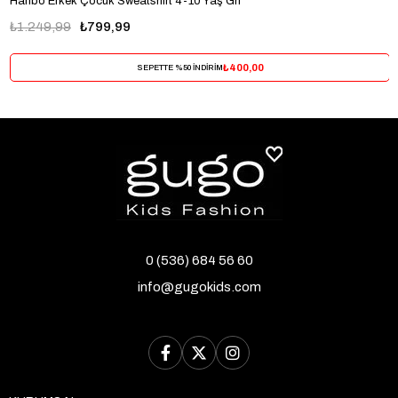
Haribo Erkek Çocuk Sweatshirt 4-10 Yaş Gri
₺1.249,99
₺799,99
₺400,00
SEPETTE %50 İNDİRİM
0 (536) 684 56 60
info@gugokids.com