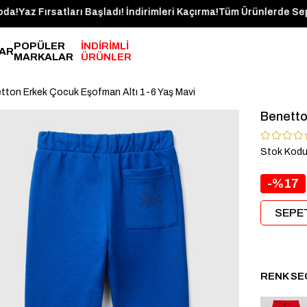
r Bugün Kargoda!
Yaz Fırsatları Başladı! İndirimleri Kaçırma!
Tüm Ür
POPÜLER
İNDİRİMLİ
AR
MARKALAR
ÜRÜNLER
tton Erkek Çocuk Eşofman Altı 1-6 Yaş Mavi
Benetto
Stok Kod
17
SEPET
RENK SE