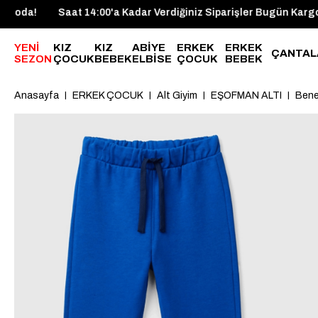
şler Bugün Kargoda!
Saat 14:00'a Kadar Verdiğiniz Siparişle
YENİ
KIZ
KIZ
ABİYE
ERKEK
ERKEK
ÇANTAL
SEZON
ÇOCUK
BEBEK
ELBİSE
ÇOCUK
BEBEK
Anasayfa
ERKEK ÇOCUK
Alt Giyim
EŞOFMAN ALTI
Bene