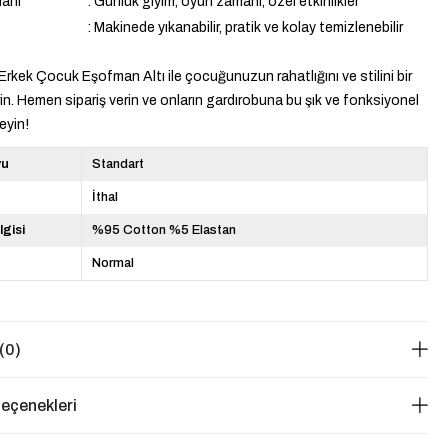
lanı
:
Günlük giyim, oyun zamanı, özel etkinlikler
:
Makinede yıkanabilir, pratik ve kolay temizlenebilir
rkek Çocuk Eşofman Altı ile çocuğunuzun rahatlığını ve stilini bir
rin. Hemen sipariş verin ve onların gardırobuna bu şık ve fonksiyonel
eyin!
yu
Standart
İthal
lgisi
%95 Cotton %5 Elastan
Normal
(0)
eçenekleri