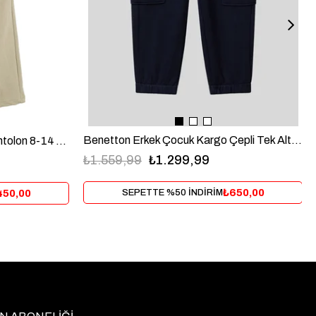
Benetton Erkek Çocuk Kargo Çepli Tek Alt 1-6 Yaş Lacivert
Nk Erkek Çocuk Adventure Pantolon 8-14 Yaş Yeşil
₺1.559,99
₺1.299,99
₺650,00
450,00
SEPETTE %50 İNDİRİM