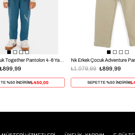
Nk Erkek Çocuk Together Pantolon 4-8 Yaş Mavi
₺899,99
₺1.079,99
₺899,99
₺450,00
₺
TE %50 İNDİRİM
SEPETTE %50 İNDİRİM