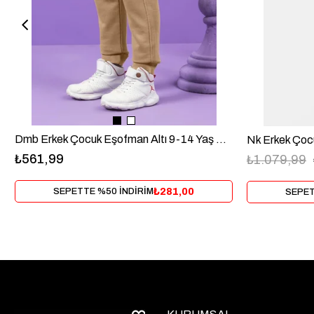
Dmb Erkek Çocuk Eşofman Altı 9-14 Yaş Kahve
₺561,99
₺1.079,99
₺281,00
SEPETTE %50 İNDİRİM
SEPET