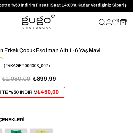
ünlerde Sepette %50 İndirim Fırsatı!
Saat 14:00'a Kadar Verdiğin
0
0
n Erkek Çocuk Eşofman Altı 1-6 Yaş Mavi
u
(24KAGER006003_007)
₺1.080,00
₺899,99
₺450,00
TE %50 İNDİRİM
ÇENEKLERI