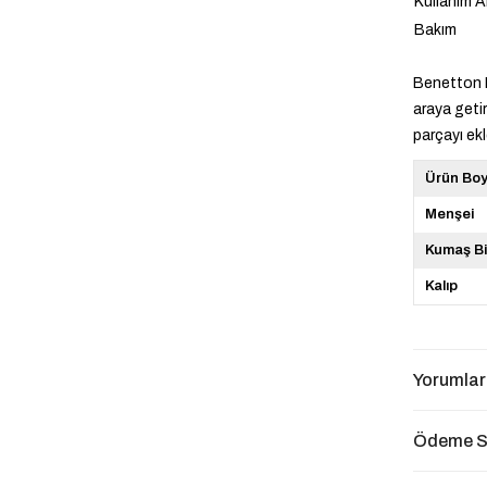
Kullanım A
Bakım
Benetton E
araya geti
parçayı ekl
Ürün Bo
Menşei
Kumaş Bi
Kalıp
Yorumlar
Ödeme S