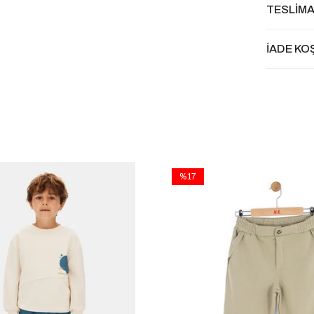
TESLİMA
İADE KO
%17