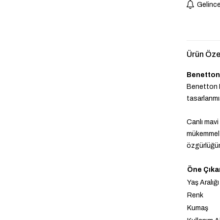
Gelince
Ürün Özel
Benetton 
Benetton E
tasarlanmış
Canlı mavi
mükemmel u
özgürlüğün
Öne Çıkan
Yaş Aralığı
Renk
Kumaş