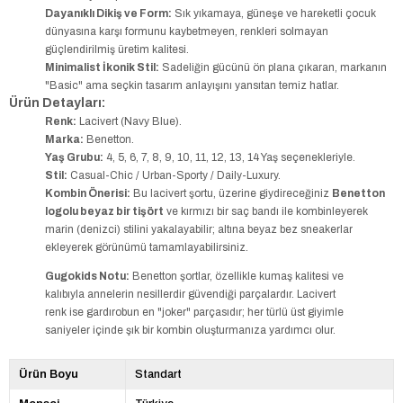
Dayanıklı Dikiş ve Form:
Sık yıkamaya, güneşe ve hareketli çocuk
dünyasına karşı formunu kaybetmeyen, renkleri solmayan
güçlendirilmiş üretim kalitesi.
Minimalist İkonik Stil:
Sadeliğin gücünü ön plana çıkaran, markanın
"Basic" ama seçkin tasarım anlayışını yansıtan temiz hatlar.
Ürün Detayları:
Renk:
Lacivert (Navy Blue).
Marka:
Benetton.
Yaş Grubu:
4, 5, 6, 7, 8, 9, 10, 11, 12, 13, 14 Yaş seçenekleriyle.
Stil:
Casual-Chic / Urban-Sporty / Daily-Luxury.
Kombin Önerisi:
Bu lacivert şortu, üzerine giydireceğiniz
Benetton
logolu beyaz bir tişört
ve kırmızı bir saç bandı ile kombinleyerek
marin (denizci) stilini yakalayabilir; altına beyaz bez sneakerlar
ekleyerek görünümü tamamlayabilirsiniz.
Gugokids Notu:
Benetton şortlar, özellikle kumaş kalitesi ve
kalıbıyla annelerin nesillerdir güvendiği parçalardır. Lacivert
renk ise gardırobun en "joker" parçasıdır; her türlü üst giyimle
saniyeler içinde şık bir kombin oluşturmanıza yardımcı olur.
Ürün Boyu
Standart