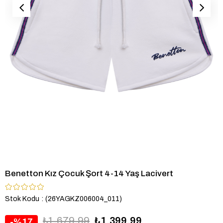
Benetton Kız Çocuk Şort 4-14 Yaş Lacivert
Stok Kodu
(26YAGKZ006004_011)
₺1.679,99
₺1.399,99
17