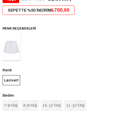
₺700,00
SEPETTE %50 İNDİRİM
RENK SEÇENEKLERI
Renk
Lacivert
Beden
7-8 YAŞ
8-9 YAŞ
10-11 YAŞ
11-12 YAŞ