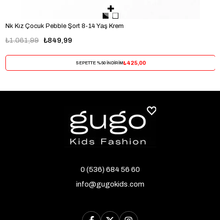
Nk Kız Çocuk Pebble Şort 8-14 Yaş Krem
₺1.061,99
₺849,99
₺425,00
SEPETTE %50 İNDİRİM
0 (536) 684 56 60
info@gugokids.com