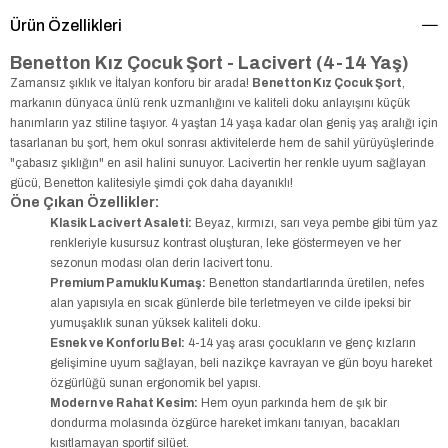
Ürün Özellikleri
Benetton Kız Çocuk Şort - Lacivert (4-14 Yaş)
Zamansız şıklık ve İtalyan konforu bir arada!
Benetton Kız Çocuk Şort
,
markanın dünyaca ünlü renk uzmanlığını ve kaliteli doku anlayışını küçük
hanımların yaz stiline taşıyor. 4 yaştan 14 yaşa kadar olan geniş yaş aralığı için
tasarlanan bu şort, hem okul sonrası aktivitelerde hem de sahil yürüyüşlerinde
"çabasız şıklığın" en asil halini sunuyor. Lacivertin her renkle uyum sağlayan
gücü, Benetton kalitesiyle şimdi çok daha dayanıklı!
Öne Çıkan Özellikler:
Klasik Lacivert Asaleti:
Beyaz, kırmızı, sarı veya pembe gibi tüm yaz
renkleriyle kusursuz kontrast oluşturan, leke göstermeyen ve her
sezonun modası olan derin lacivert tonu.
Premium Pamuklu Kumaş:
Benetton standartlarında üretilen, nefes
alan yapısıyla en sıcak günlerde bile terletmeyen ve cilde ipeksi bir
yumuşaklık sunan yüksek kaliteli doku.
Esnek ve Konforlu Bel:
4-14 yaş arası çocukların ve genç kızların
gelişimine uyum sağlayan, beli nazikçe kavrayan ve gün boyu hareket
özgürlüğü sunan ergonomik bel yapısı.
Modern ve Rahat Kesim:
Hem oyun parkında hem de şık bir
dondurma molasında özgürce hareket imkanı tanıyan, bacakları
kısıtlamayan sportif silüet.