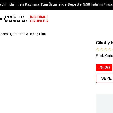
rı Başladı! İndirimleri Kaçırma!
Tüm Ürünlerde Sepette %50 İndirim
POPÜLER
İNDİRİMLİ
AR
MARKALAR
ÜRÜNLER
Kareli Şort Etek 3-8 Yaş Ekru
Cikoby K
Stok Kod
20
SEPET