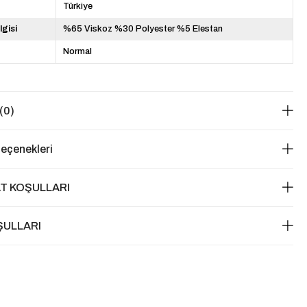
Türkiye
lgisi
%65 Viskoz %30 Polyester %5 Elestan
Normal
(0)
eçenekleri
T KOŞULLARI
ŞULLARI