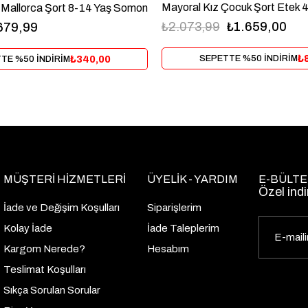
 Mallorca Şort 8-14 Yaş Somon
₺2.073,99
₺1.659,00
679,99
₺
₺340,00
SEPETTE %50 İNDİRİM
TE %50 İNDİRİM
MÜŞTERİ HİZMETLERİ
ÜYELİK - YARDIM
E-BÜLTE
Özel indi
İade ve Değişim Koşulları
Siparişlerim
Kolay İade
İade Taleplerim
Kargom Nerede?
Hesabım
Teslimat Koşulları
Sıkça Sorulan Sorular