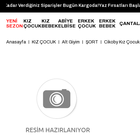
t 14:00'a Kadar Verdiğiniz Siparişler Bugün Kargoda!
Yaz Fırsatla
YENİ
KIZ
KIZ
ABİYE
ERKEK
ERKEK
ÇANTAL
SEZON
ÇOCUK
BEBEK
ELBİSE
ÇOCUK
BEBEK
Anasayfa
KIZ ÇOCUK
Alt Giyim
ŞORT
Cikoby Kız Çocuk 