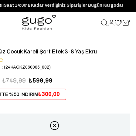
 Fırsatı!
Saat 14:00'a Kadar Verdiğiniz Siparişler Bugün Kargoda
0
0
ız Çocuk Kareli Şort Etek 3-8 Yaş Ekru
u
(24KAGKZ060005_002)
₺749,99
₺599,99
₺300,00
TE %50 İNDİRİM