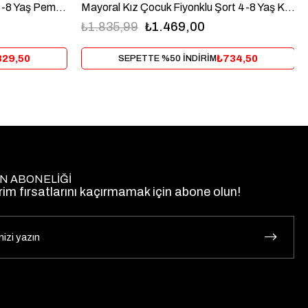
Mayoral Kız Çocuk Fiyonklu Şort 4-8 Yaş Kiremit
Mayoral Kız Çocuk Şort Etek 4-8 Yaş Pembe
₺1.835,99
₺1.469,00
₺734,50
829,50
SEPETTE %50 İNDİRİM
N ABONELİĞİ
rim fırsatlarını kaçırmamak için abone olun!