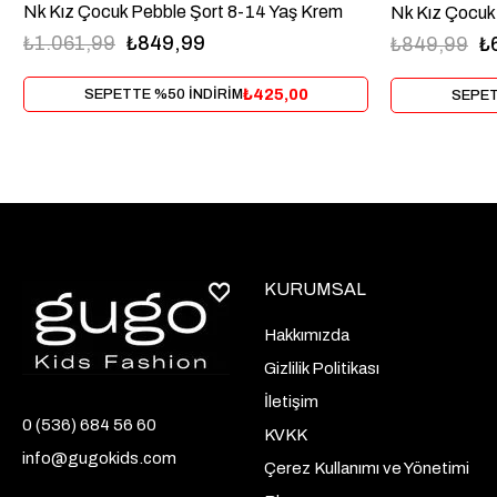
Nk Kız Çocuk Pebble Şort 8-14 Yaş Krem
Nk Kız Çocuk
₺1.061,99
₺849,99
₺849,99
₺
₺425,00
SEPETTE %50 İNDİRİM
SEPET
KURUMSAL
Hakkımızda
Gizlilik Politikası
İletişim
0 (536) 684 56 60
KVKK
info@gugokids.com
Çerez Kullanımı ve Yönetimi