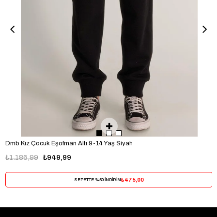
Dmb Kız Çocuk Eşofman Altı 9-14 Yaş Siyah
₺1.186,99
₺949,99
₺475,00
SEPETTE %50 İNDİRİM