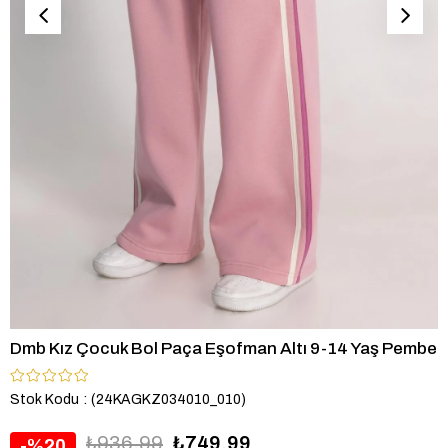
Dmb Kız Çocuk Bol Paça Eşofman Altı 9-14 Yaş Pembe
Stok Kodu
(24KAGKZ034010_010)
₺936,99
₺749,99
20