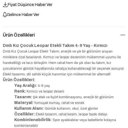
Fiyat Düşünce Haber Ver
Gelince Haber Ver
Ürün Özellikleri
Dmb Kız Çocuk Leopar Etekli Takım 4-9 Yaş - Kırmızı
Dmb Kız Çocuk Leopar Etekli Takım, enerjik ve şık bir görünüm arayan
miniklere özel tasarlandı. Kırmızı ve leopar deseninin mükemmel uyumu ile
hareketliliği ve tarzı birleştirir. Hem rahat hem de şık olan bu takım, kız
çocuklarının günlük hayatlarında rahatça kullanabileceği bir seçenek sunuyor.
Etekli tasarımı, stil sahibi küçük hanımlar için mükemmel bir alternatif.
Ürün Özellikleri:
Yaş Aralığı:
4-9 yaş
Renk:
Kırmızı ve leopar deseni
Tasarım:
Şık etek ve tişört kombinasyonu, enerjik bir görünüm
Materyal:
Yumuşak kumaş, rahat ve esnek
Kullanım Alanı:
Günlük kullanım, okul, özel günler
Özellikler:
Etekli tasarım, rahat kesim, leopar baskı detayı
Kombinlenebilirlik:
Spor ayakkabılar veya babetlerle kolayca
kombinlenebilir