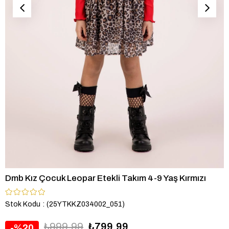
Dmb Kız Çocuk Leopar Etekli Takım 4-9 Yaş Kırmızı
Stok Kodu
(25YTKKZ034002_051)
₺999,99
₺799,99
20