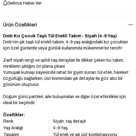
Gelince Haber Ver
Ürün Özellikleri
Dmb Kız Çocuk Taşlı Tül Etekli Takım - Siyah (4-9 Yaş)
Dmb’nin şık taşlı tül etekli takımı, 4-9 yaş aralığındaki kız çocukları
için özel günlerde veya günlük kullanımda mükemmel bir tercih!
Zarif siyah rengi ve ışıltılı taş detayları ile dikkat çeken bu takım,
miniklerin şıklığını ön plana çıkarır.
Yumuşak kumaşı sayesinde rahat bir giyim sunan tül etek, hareket
özgürlüğü sağlarken, üst kısmındaki şık detaylar ile göz alıcı bir
görünüm oluşturur.
Doğum günü partileri, aile buluşmaları ve diğer özel etkinlikler için
ideal bir seçimdir.
Özellikler:
Renk
:
Siyah, taş detaylı
Yaş Aralığı
:
4-9 Yaş
Tasarım
:
Tül etek ve şık üst kombinasyonu