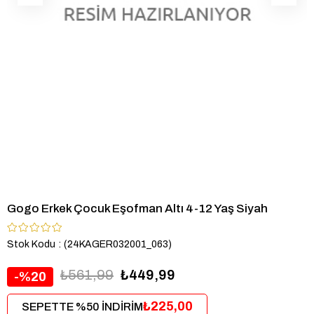
Gogo Erkek Çocuk Eşofman Altı 4-12 Yaş Siyah
Stok Kodu
(24KAGER032001_063)
₺561,99
₺449,99
20
₺225,00
SEPETTE %50 İNDİRİM