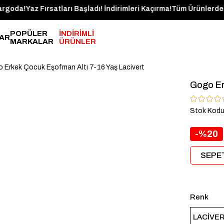
 Bugün Kargoda!
Yaz Fırsatları Başladı! İndirimleri Kaçırma!
Tüm Ürü
POPÜLER
İNDİRİMLİ
AR
MARKALAR
ÜRÜNLER
 Erkek Çocuk Eşofman Altı 7-16 Yaş Lacivert
Gogo Er
Stok Kod
20
SEPET
Renk
LACİVE