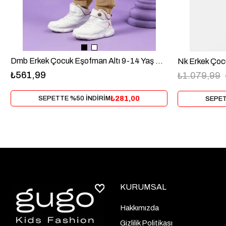
Dmb Erkek Çocuk Eşofman Altı 9-14 Yaş Kahve
₺561,99
₺1.079,99
₺281,00
SEPETTE %50 İNDİRİM
SEPET
KURUMSAL
Hakkımızda
Gizlilik Politikası