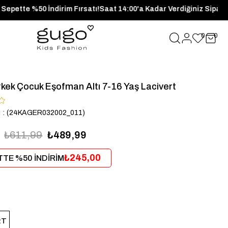
nlerde Sepette %50 İndirim Fırsatı!
Saat 14:00'a Kadar Verdiğini
0
0
kek Çocuk Eşofman Altı 7-16 Yaş Lacivert
u
(24KAGER032002_011)
₺611,99
₺489,99
₺245,00
TE %50 İNDİRİM
RT