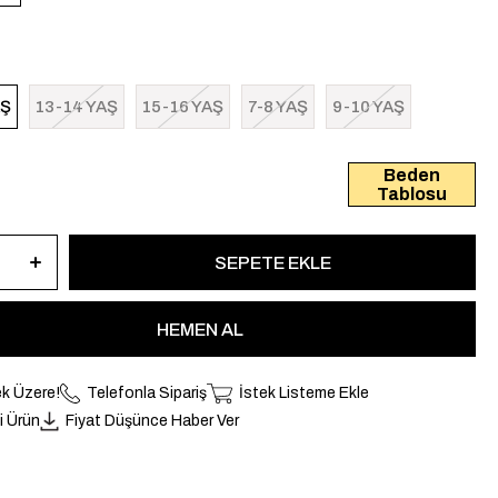
AŞ
13-14 YAŞ
15-16 YAŞ
7-8 YAŞ
9-10 YAŞ
Beden
Tablosu
k Üzere!
Telefonla Sipariş
İstek Listeme Ekle
li Ürün
Fiyat Düşünce Haber Ver