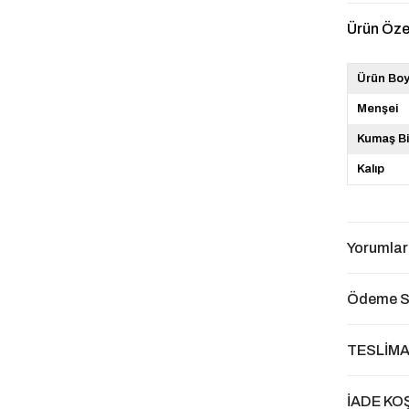
Ürün Özel
Ürün Bo
Menşei
Kumaş Bi
Kalıp
Yorumlar
Ödeme S
TESLİMA
İADE KO