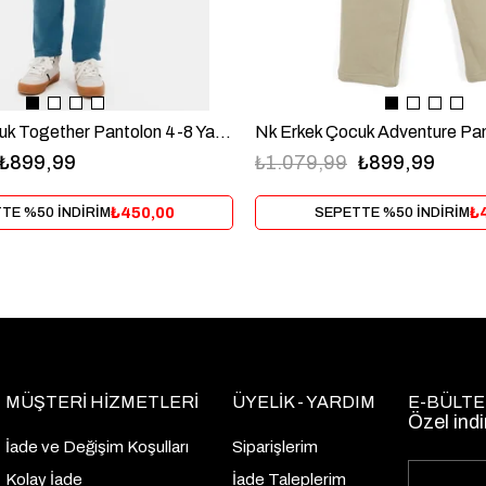
Nk Erkek Çocuk Together Pantolon 4-8 Yaş Mavi
₺899,99
₺1.079,99
₺899,99
₺450,00
₺
TE %50 İNDİRİM
SEPETTE %50 İNDİRİM
MÜŞTERİ HİZMETLERİ
ÜYELİK - YARDIM
E-BÜLTE
Özel indi
İade ve Değişim Koşulları
Siparişlerim
Kolay İade
İade Taleplerim