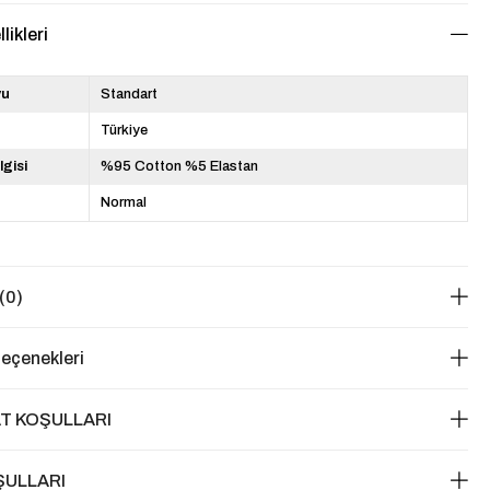
likleri
yu
Standart
Türkiye
lgisi
%95 Cotton %5 Elastan
Normal
(0)
eçenekleri
T KOŞULLARI
ŞULLARI