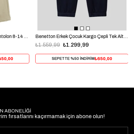
Benetton Erkek Çocuk Kargo Çepli Tek Alt 1-6 Yaş Lacivert
Nk Erkek Çocuk Adventure Pantolon 8-14 Yaş Yeşil
₺1.559,99
₺1.299,99
₺650,00
450,00
SEPETTE %50 İNDİRİM
N ABONELİĞİ
rim fırsatlarını kaçırmamak için abone olun!