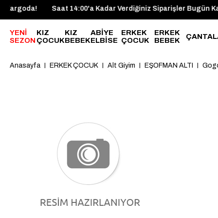
ler Bugün Kargoda!
Saat 14:00'a Kadar Verdiğiniz Siparişler
YENİ
KIZ
KIZ
ABİYE
ERKEK
ERKEK
ÇANTAL
SEZON
ÇOCUK
BEBEK
ELBİSE
ÇOCUK
BEBEK
Anasayfa
ERKEK ÇOCUK
Alt Giyim
EŞOFMAN ALTI
Gogo