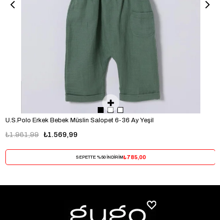
U.S.Polo Erkek Bebek Müslin Salopet 6-36 Ay Yeşil
₺1.961,99
₺1.569,99
₺785,00
SEPETTE %50 İNDİRİM