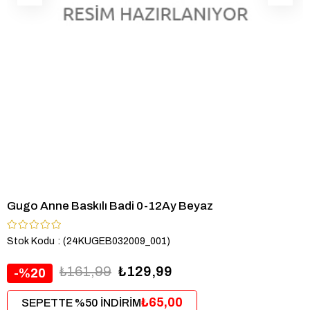
Gugo Anne Baskılı Badi 0-12Ay Beyaz
Stok Kodu
(24KUGEB032009_001)
₺161,99
₺129,99
20
₺65,00
SEPETTE %50 İNDİRİM