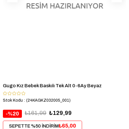
Gugo Kız Bebek Baskılı Tek Alt 0-6Ay Beyaz
Stok Kodu
(24KAGKZ032005_001)
₺161,99
₺129,99
20
₺65,00
SEPETTE %50 İNDİRİM