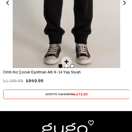
Dmb Kız Çocuk Eşofman Altı 9-14 Yaş Siyah
₺1.186,99
₺949,99
₺475,00
SEPETTE %50 İNDİRİM