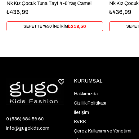
Nk Kız Çocuk Tuna Tayt 4-8 Yaş Camel
Nk Kız Çocuk
₺436,99
₺436,99
₺218,50
SEPETTE %50 İNDİRİM
SEPET
KURUMSAL
Hakkımızda
Gizlilik Politikası
İletişim
0 (536) 684 56 60
KVKK
info@gugokids.com
Çerez Kullanımı ve Yönetimi