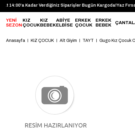
rgoda!
Saat 14:00'a Kadar Verdiğiniz Siparişler Bugün Kargo
YENİ
KIZ
KIZ
ABİYE
ERKEK
ERKEK
ÇANTAL
SEZON
ÇOCUK
BEBEK
ELBİSE
ÇOCUK
BEBEK
Anasayfa
KIZ ÇOCUK
Alt Giyim
TAYT
Gugo Kız Çocuk O