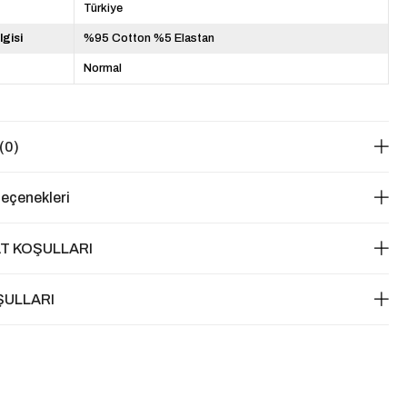
Türkiye
lgisi
%95 Cotton %5 Elastan
Normal
(0)
eçenekleri
T KOŞULLARI
ŞULLARI