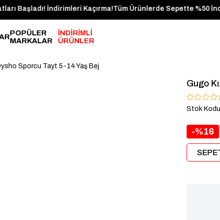
da!
Yaz Fırsatları Başladı! İndirimleri Kaçırma!
Tüm Ürünlerde Sepet
POPÜLER
İNDİRİMLİ
AR
MARKALAR
ÜRÜNLER
ysho Sporcu Tayt 5-14 Yaş Bej
Gugo Kı
Stok Kod
16
SEPET