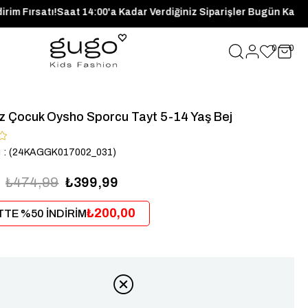
te %50 İndirim Fırsatı!
Saat 14:00'a Kadar Verdiğiniz Siparişler
0
0
z Çocuk Oysho Sporcu Tayt 5-14 Yaş Bej
u
(24KAGGK017002_031)
₺474,99
₺399,99
₺200,00
TE %50 İNDİRİM