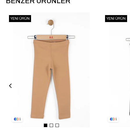
BENZER ÜRÜNLER
YENI ÜRÜN
YENI ÜRÜN
1
1