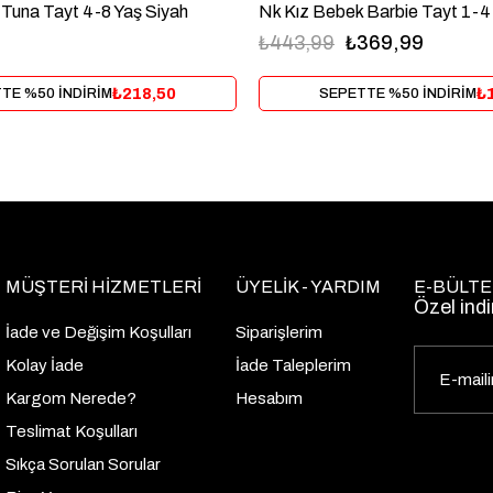
 Tuna Tayt 4-8 Yaş Siyah
Nk Kız Bebek Barbie Tayt 1-4
₺443,99
₺369,99
₺218,50
₺
TE %50 İNDİRİM
SEPETTE %50 İNDİRİM
MÜŞTERİ HİZMETLERİ
ÜYELİK - YARDIM
E-BÜLTE
Özel indi
İade ve Değişim Koşulları
Siparişlerim
Kolay İade
İade Taleplerim
Kargom Nerede?
Hesabım
Teslimat Koşulları
Sıkça Sorulan Sorular