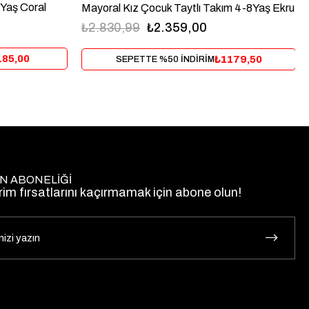
 Yaş Coral
Mayoral Kız Çocuk Taytlı Takım 4-8Yaş Ekru
₺2.830,99
₺2.359,00
185,00
₺1179,50
SEPETTE %50 İNDİRİM
N ABONELİĞİ
rim fırsatlarını kaçırmamak için abone olun!