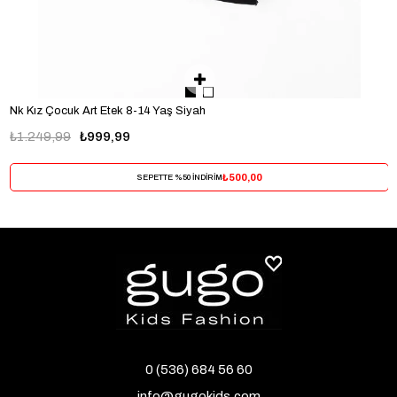
Nk Kız Çocuk Art Etek 8-14 Yaş Siyah
₺1.249,99
₺999,99
₺500,00
SEPETTE %50 İNDİRİM
0 (536) 684 56 60
info@gugokids.com