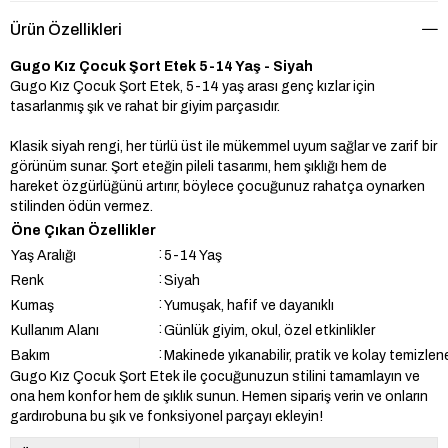
Ürün Özellikleri
Gugo Kız Çocuk Şort Etek 5-14 Yaş - Siyah
Gugo Kız Çocuk Şort Etek, 5-14 yaş arası genç kızlar için
tasarlanmış şık ve rahat bir giyim parçasıdır.
Klasik siyah rengi, her türlü üst ile mükemmel uyum sağlar ve zarif bir
görünüm sunar. Şort eteğin pileli tasarımı, hem şıklığı hem de
hareket özgürlüğünü artırır, böylece çocuğunuz rahatça oynarken
stilinden ödün vermez.
Öne Çıkan Özellikler
:
Yaş Aralığı
5-14 Yaş
:
Renk
Siyah
:
Kumaş
Yumuşak, hafif ve dayanıklı
:
Kullanım Alanı
Günlük giyim, okul, özel etkinlikler
:
Bakım
Makinede yıkanabilir, pratik ve kolay temizlene
Gugo Kız Çocuk Şort Etek ile çocuğunuzun stilini tamamlayın ve
ona hem konfor hem de şıklık sunun. Hemen sipariş verin ve onların
gardırobuna bu şık ve fonksiyonel parçayı ekleyin!