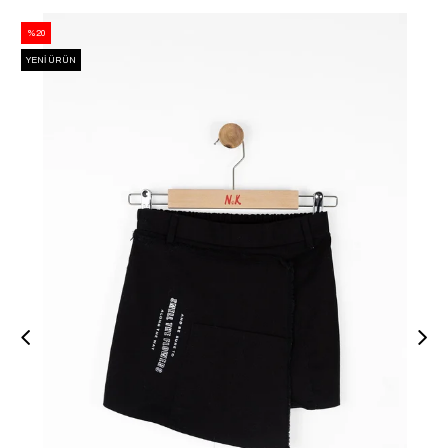
%20
YENI ÜRÜN