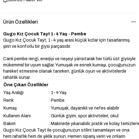
Ürün Özellikleri
Gugo Kız Çocuk Tayt 1-4 Yaş - Pembe
Gugo Kız Çocuk Tayt, 1-4 yaş arası küçük kızlar için tasarlanmış
şirin ve konforlu bir giysi parçasıdır.
Canlı pembe rengi, enerjiyi ve neşeyi yansıtarak her türlü üst giysiyle
mükemmel bir uyum sağlar. Yumuşak ve esnek kumaşı, çocuğunuzun
hareket etmesine olanak tanırken, günlük oyun ve aktivitelerde
rahatlık sunar.
Öne Çıkan Özellikler
:
Yaş Aralığı
1-4 Yaş
:
Renk
Pembe
:
Kumaş
Yumuşak, dayanıklı ve nefes alabilir
:
Kullanım Alanı
Günlük giyim, spor aktiviteleri, okul
:
Bakım
Makinede yıkanabilir, pratik ve kolay temizlene
Gugo Kız Çocuk Tayt ile çocuğunuzun stilini tamamlayın ve ona
hem rahatlık hem de şıklık sunun. Hemen sipariş verin ve onların