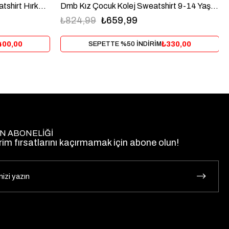
Dmb Kız Çocuk Fermuarlı Sweatshirt Hırka 9-14 Yaş Mint
Dmb Kız Çocuk Kolej Sweatshirt 9-14 Yaş Siyah
₺824,99
₺659,99
400,00
₺330,00
SEPETTE %50 İNDİRİM
N ABONELİĞİ
rim fırsatlarını kaçırmamak için abone olun!