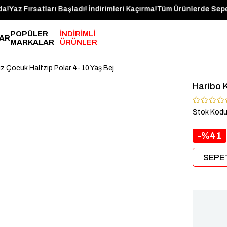
ün Kargoda!
Yaz Fırsatları Başladı! İndirimleri Kaçırma!
Tüm Ürünler
POPÜLER
İNDİRİMLİ
AR
MARKALAR
ÜRÜNLER
ız Çocuk Halfzip Polar 4-10 Yaş Bej
Haribo K
Stok Kod
41
SEPET