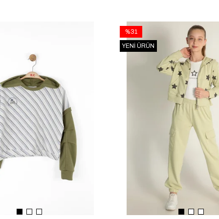
%31
YENI ÜRÜN