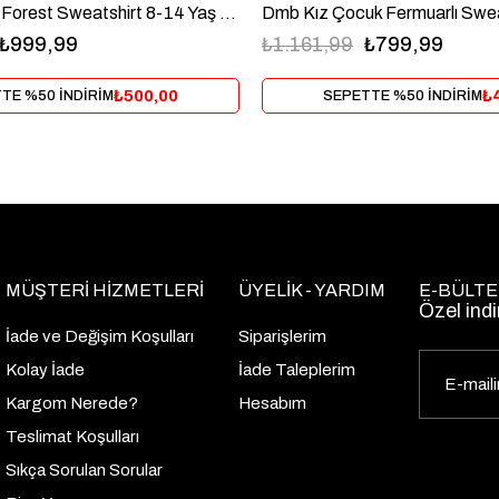
Nk Kız Çocuk Forest Sweatshirt 8-14 Yaş Haki
₺999,99
₺1.161,99
₺799,99
₺500,00
₺
TE %50 İNDİRİM
SEPETTE %50 İNDİRİM
MÜŞTERİ HİZMETLERİ
ÜYELİK - YARDIM
E-BÜLTE
Özel indi
İade ve Değişim Koşulları
Siparişlerim
Kolay İade
İade Taleplerim
Kargom Nerede?
Hesabım
Teslimat Koşulları
Sıkça Sorulan Sorular