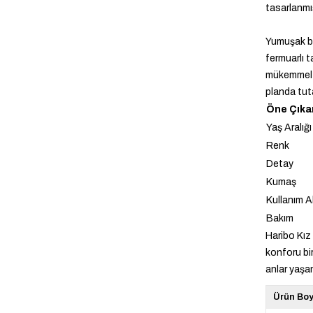
tasarlanmış
Yumuşak be
fermuarlı 
mükemmel b
planda tut
Öne Çıkan
Yaş Aralığı
Renk
Detay
Kumaş
Kullanım A
Bakım
Haribo Kız
konforu bir
anlar yaşa
Ürün Bo