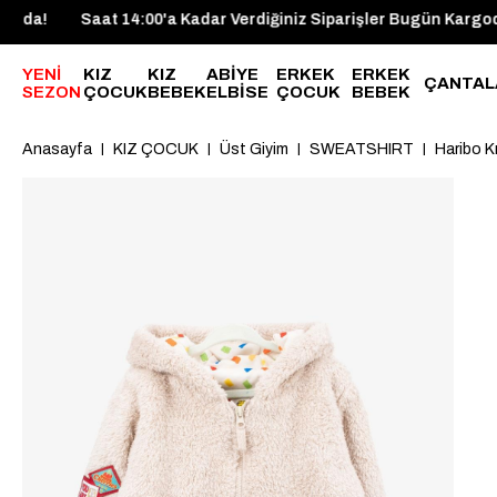
 Bugün Kargoda!
Saat 14:00'a Kadar Verdiğiniz Siparişler Bug
YENİ
KIZ
KIZ
ABİYE
ERKEK
ERKEK
ÇANTAL
SEZON
ÇOCUK
BEBEK
ELBİSE
ÇOCUK
BEBEK
Anasayfa
KIZ ÇOCUK
Üst Giyim
SWEATSHIRT
Haribo K