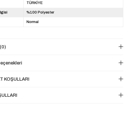
TÜRKİYE
lgisi
%100 Polyester
Normal
(0)
eçenekleri
T KOŞULLARI
ŞULLARI