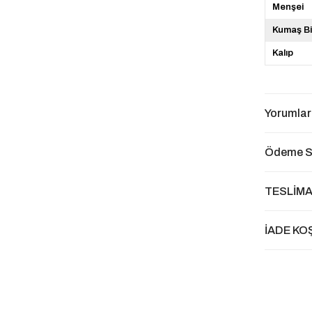
Menşei
Kumaş Bi
Kalıp
Yorumlar
Ödeme S
TESLİMA
İADE KO