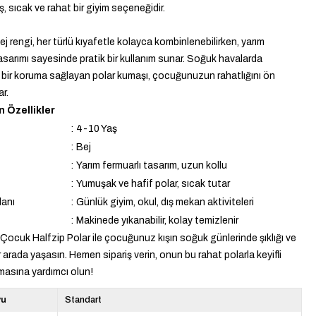
, sıcak ve rahat bir giyim seçeneğidir.
j rengi, her türlü kıyafetle kolayca kombinlenebilirken, yarım
tasarımı sayesinde pratik bir kullanım sunar. Soğuk havalarda
ir koruma sağlayan polar kumaşı, çocuğunuzun rahatlığını ön
ar.
 Özellikler
:
4-10 Yaş
:
Bej
:
Yarım fermuarlı tasarım, uzun kollu
:
Yumuşak ve hafif polar, sıcak tutar
lanı
:
Günlük giyim, okul, dış mekan aktiviteleri
:
Makinede yıkanabilir, kolay temizlenir
 Çocuk Halfzip Polar ile çocuğunuz kışın soğuk günlerinde şıklığı ve
 arada yaşasın. Hemen sipariş verin, onun bu rahat polarla keyifli
masına yardımcı olun!
yu
Standart