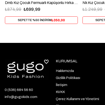
Dmb Kız Çocuk Fermuarlı Kapüşonlu Hırka 3-8 Yaş Siyah
₺874,99
₺699,99
₺1.249,99
₺350,00
SEPETTE %50 İNDİRİM
SEPET
KURUMSAL
Hakkımızda
Gizlilik Politikası
İletişim
0 (536) 684 56 60
KVKK
info@gugokids.com
Çerez Kullanımı ve Yönetimi