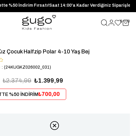
de Sepette %50 İndirim Fırsatı!
Saat 14:00'a Kadar Verdiğiniz S
0
0
ız Çocuk Halfzip Polar 4-10 Yaş Bej
u
(24KUGKZ026002_031)
₺2.374,99
₺1.399,99
₺700,00
TE %50 İNDİRİM