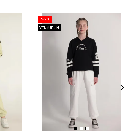
%20
YENI ÜRÜN