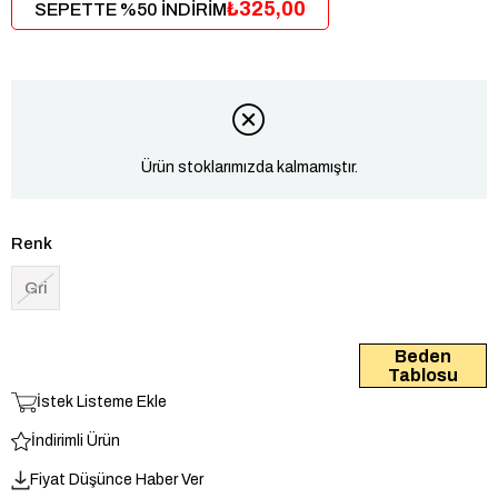
₺325,00
SEPETTE %50 İNDİRİM
Ürün stoklarımızda kalmamıştır.
Renk
Gri
Beden
Tablosu
İstek Listeme Ekle
İndirimli Ürün
Fiyat Düşünce Haber Ver