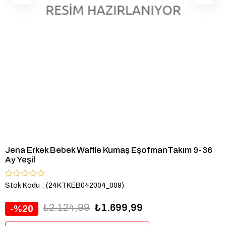
Jena Erkek Bebek Waffle Kumaş EşofmanTakım 9-36
Ay Yeşil
Stok Kodu
(24KTKEB042004_009)
₺2.124,99
₺1.699,99
20