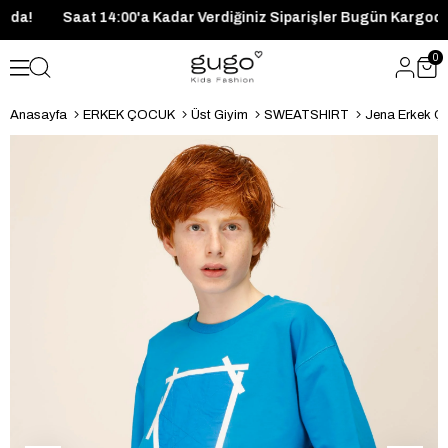
 Kargoda!
Saat 14:00'a Kadar Verdiğiniz Siparişler Bugün Ka
0
Anasayfa
ERKEK ÇOCUK
Üst Giyim
SWEATSHIRT
Jena Erkek Ç