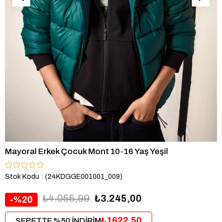
Mayoral Erkek Çocuk Mont 10-16 Yaş Yeşil
Stok Kodu
(24KDGGE001001_009)
₺4.055,99
₺3.245,00
20
₺1622,50
SEPETTE %50 İNDİRİM