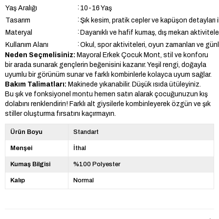
:
Yaş Aralığı
10-16 Yaş
:
Tasarım
Şık kesim, pratik cepler ve kapüşon detayları il
:
Materyal
Dayanıklı ve hafif kumaş, dış mekan aktiviteleri
:
Kullanım Alanı
Okul, spor aktiviteleri, oyun zamanları ve günlü
Neden Seçmelisiniz:
Mayoral Erkek Çocuk Mont, stil ve konforu
bir arada sunarak gençlerin beğenisini kazanır. Yeşil rengi, doğayla
uyumlu bir görünüm sunar ve farklı kombinlerle kolayca uyum sağlar.
Bakım Talimatları:
Makinede yıkanabilir. Düşük ısıda ütüleyiniz.
Bu şık ve fonksiyonel montu hemen satın alarak çocuğunuzun kış
dolabını renklendirin! Farklı alt giysilerle kombinleyerek özgün ve şık
stiller oluşturma fırsatını kaçırmayın.
Ürün Boyu
Standart
Menşei
İthal
Kumaş Bilgisi
%100 Polyester
Kalıp
Normal