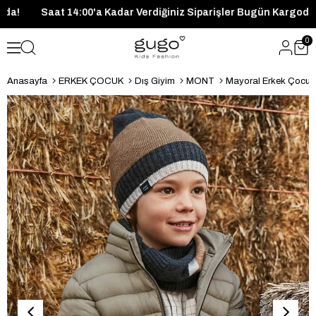
n Kargoda!
Saat 14:00'a Kadar Verdiğiniz Siparişler Bugün Ka
0
Anasayfa
ERKEK ÇOCUK
Dış Giyim
MONT
Mayoral Erkek Çocuk 