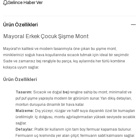
Gelince Haber Ver
Ürün Özellikleri
Mayoral Erkek Çocuk Şişme Mont
Mayoral'ın kalitesi ve modern tasarımıyla öne çıkan bu şişme mont,
miniklerinizi soğuk hava koşullarında sıcacık tutmak için ideal bir seçimdir.
Sade ve zamansız bej rengiyle bu parça, kış aylarında her türlü kombine
kolayca uyum sağlar.
Ürün Özellikleri
Tasarım:
Sıcacık ve doğal
bej
rengine sahip bu mont, minimalist ve
puf puf şişme yapısıyla modern bir görünüm sunar. Yan dikiş detayları,
montun duruşuna dinamik bir hava katar.
Malzeme:
Dış yüzeyi, rüzgar ve hafif suya dayanıklı özel bir kumaştan
üretilmiştir. İç dolgusu, montu ağırlaştırmadan yüksek seviyede sıcaklık
sağlar.
Detaylar:
Pratik bir kullanım için tam boy fermuar kapaması bulunur.
Fermuarın uç kısmında yer alan çıtçıt, fermuarın sabit kalmasını sağlar.