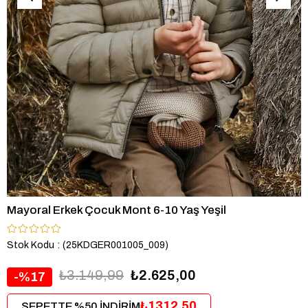
Mayoral Erkek Çocuk Mont 6-10 Yaş Yeşil
Stok Kodu
(25KDGER001005_009)
₺3.149,99
₺2.625,00
17
₺1312,50
SEPETTE %50 İNDİRİM