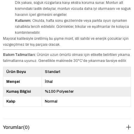
Dik yakası, soğuk rüzgarlara karşı ekstra koruma sunar. Montun alt
kısmındaki lastik detaylar, montun vücuda daha iyi oturmasını ve soğuk
havanın içeri girmesini engeller.
Kullanım:
Okulda, hafta sonu gezilerinde veya parkta oyun oynarken
rahatlıkla tercih edilebilir. Gömlekler, trikolar ve eşofmanlar ile kolayca
kombinlenebilir.
Mayoral kalitesiyle üretilmiş bu şişme mont, stil sahibi ve enerjik çocuklar için
vazgeçilmez bir kış parçası olacak.
Bakım Talimatları:
Ürünün uzun ömürlü olması için etikette belirtilen yıkama
talimatlarına uyunuz. Genellikle makinede 30°C'de yıkanması tavsiye edilir.
Ürün Boyu
Standart
Menşei
İthal
Kumaş Bilgisi
%100 Polyester
Kalıp
Normal
Yorumlar
(0)