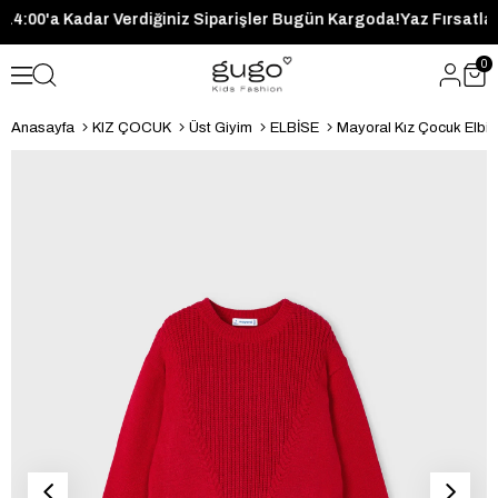
Saat 14:00'a Kadar Verdiğiniz Siparişler Bugün Kargoda!
Yaz Fırs
0
Anasayfa
KIZ ÇOCUK
Üst Giyim
ELBİSE
Mayoral Kız Çocuk Elbis