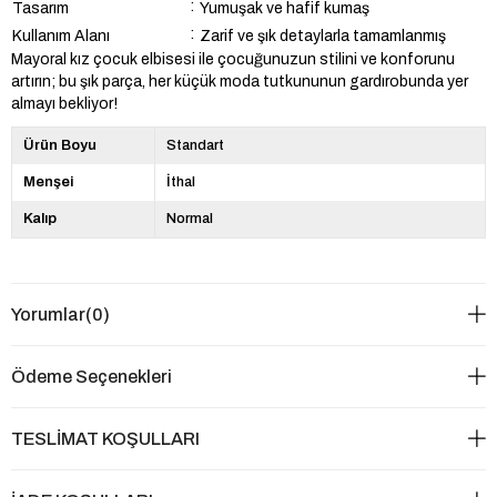
:
Tasarım
Yumuşak ve hafif kumaş
:
Kullanım Alanı
Zarif ve şık detaylarla tamamlanmış
Mayoral kız çocuk elbisesi ile çocuğunuzun stilini ve konforunu
artırın; bu şık parça, her küçük moda tutkununun gardırobunda yer
almayı bekliyor!
Ürün Boyu
Standart
Menşei
İthal
Kalıp
Normal
Yorumlar
(0)
Ödeme Seçenekleri
TESLİMAT KOŞULLARI