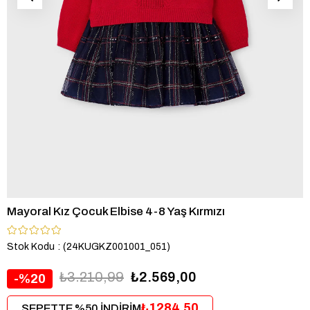
Mayoral Kız Çocuk Elbise 4-8 Yaş Kırmızı
Stok Kodu
(24KUGKZ001001_051)
₺3.210,99
₺2.569,00
20
₺1284,50
SEPETTE %50 İNDİRİM