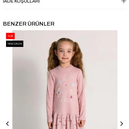
İADE KOŞULLARI
BENZER ÜRÜNLER
%20
YENI ÜRÜN