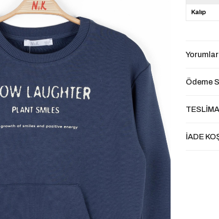
Kalıp
Yorumlar
Ödeme S
TESLİMA
İADE KO