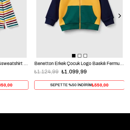
Benetton Erkek Çocuk Cizgili Ssweatshirt 6-14 Yaş Ekru
Benetton Erkek Çocuk Logo Baskılı Fermuarlı Sweatshirt 1-6 Yaş Sarı
₺1.124,99
₺1.099,99
350,00
₺550,00
SEPETTE %50 İNDİRİM