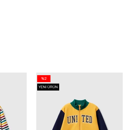
%2
YENI ÜRÜN