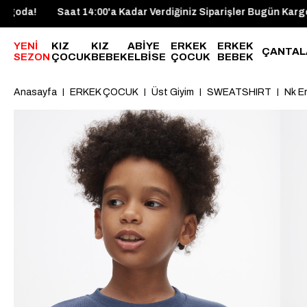
işler Bugün Kargoda!
Saat 14:00'a Kadar Verdiğiniz Siparişl
YENİ
KIZ
KIZ
ABİYE
ERKEK
ERKEK
ÇANTAL
SEZON
ÇOCUK
BEBEK
ELBİSE
ÇOCUK
BEBEK
Anasayfa
ERKEK ÇOCUK
Üst Giyim
SWEATSHIRT
Nk E