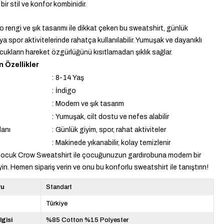
ir stil ve konfor kombinidir.
o rengi ve şık tasarımı ile dikkat çeken bu sweatshirt, günlük
a spor aktivitelerinde rahatça kullanılabilir. Yumuşak ve dayanıklı
cukların hareket özgürlüğünü kısıtlamadan şıklık sağlar.
 Özellikler
:
8-14 Yaş
:
İndigo
:
Modern ve şık tasarım
:
Yumuşak, cilt dostu ve nefes alabilir
lanı
:
Günlük giyim, spor, rahat aktiviteler
:
Makinede yıkanabilir, kolay temizlenir
Çocuk Crow Sweatshirt ile çocuğunuzun gardırobuna modern bir
in. Hemen sipariş verin ve onu bu konforlu sweatshirt ile tanıştırın!
yu
Standart
Türkiye
lgisi
%85 Cotton %15 Polyester