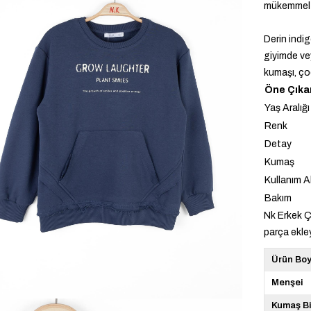
mükemmel b
Derin indig
giyimde vey
kumaşı, ço
Öne Çıkan
Yaş Aralığı
Renk
Detay
Kumaş
Kullanım A
Bakım
Nk Erkek 
parça ekley
Ürün Bo
Menşei
Kumaş Bi