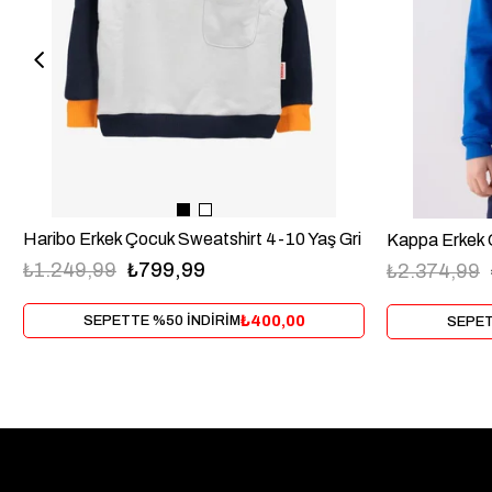
Haribo Erkek Çocuk Sweatshirt 4-10 Yaş Gri
₺1.249,99
₺799,99
₺2.374,99
₺400,00
SEPETTE %50 İNDİRİM
SEPET