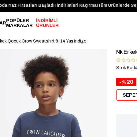
er Bugün Kargoda!
Yaz Fırsatları Başladı! İndirimleri Kaçırma!
Tüm Ü
POPÜLER
İNDİRİMLİ
AR
MARKALAR
ÜRÜNLER
rkek Çocuk Crow Sweatshirt 8-14 Yaş İndigo
Nk Erke
Stok Kod
20
SEPET