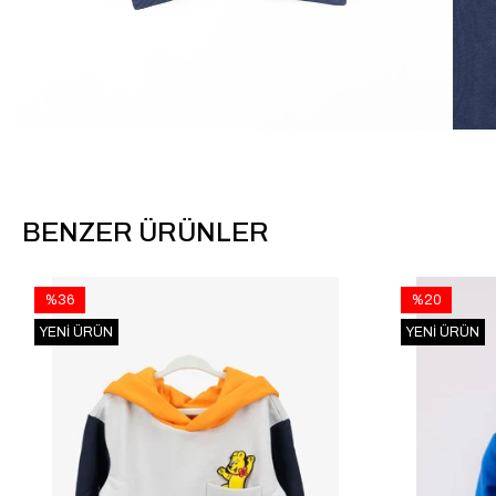
BENZER ÜRÜNLER
%36
%20
YENI ÜRÜN
YENI ÜRÜN