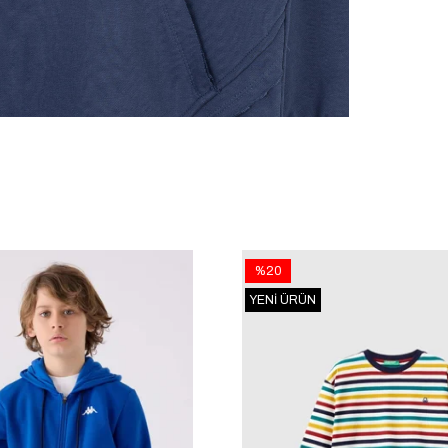
%20
YENI ÜRÜN