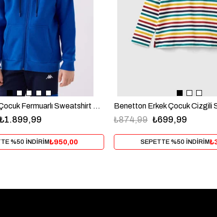
Kappa Erkek Çocuk Fermuarlı Sweatshirt 5-16 Yaş Mavi
₺874,99
₺699,99
₺1.899,99
₺
₺950,00
SEPETTE %50 İNDİRİM
TE %50 İNDİRİM