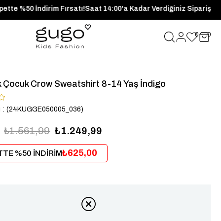
rünlerde Sepette %50 İndirim Fırsatı!
Saat 14:00'a Kadar Verdiği
0
0
k Çocuk Crow Sweatshirt 8-14 Yaş İndigo
u
(24KUGGE050005_036)
₺1.561,99
₺1.249,99
₺625,00
TE %50 İNDİRİM