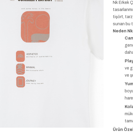
Nk Erkek Ç
tasarlanmış
tişört, tar
sunan bu ti
Neden Nk 
Can
genç
daha
Play
ve g
ve şı
Yum
boyu
hare
Kol
müke
tama
Ürün Özell