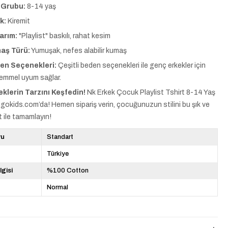
 Grubu:
8-14 yaş
k:
Kiremit
arım:
"Playlist" baskılı, rahat kesim
aş Türü:
Yumuşak, nefes alabilir kumaş
en Seçenekleri:
Çeşitli beden seçenekleri ile genç erkekler için
emmel uyum sağlar.
klerin Tarzını Keşfedin!
Nk Erkek Çocuk Playlist Tshirt 8-14 Yaş
ugokids.com’da! Hemen sipariş verin, çocuğunuzun stilini bu şık ve
t ile tamamlayın!
yu
Standart
Türkiye
lgisi
%100 Cotton
Normal