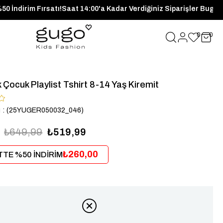
erde Sepette %50 İndirim Fırsatı!
Saat 14:00'a Kadar Verdiğiniz 
0
0
 Çocuk Playlist Tshirt 8-14 Yaş Kiremit
u
(25YUGER050032_046)
₺649,99
₺519,99
₺260,00
TE %50 İNDİRİM