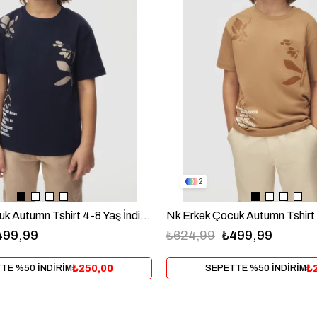
2
Nk Erkek Çocuk Autumn Tshirt 4-8 Yaş İndigo
499,99
₺624,99
₺499,99
₺250,00
₺
TE %50 İNDİRİM
SEPETTE %50 İNDİRİM