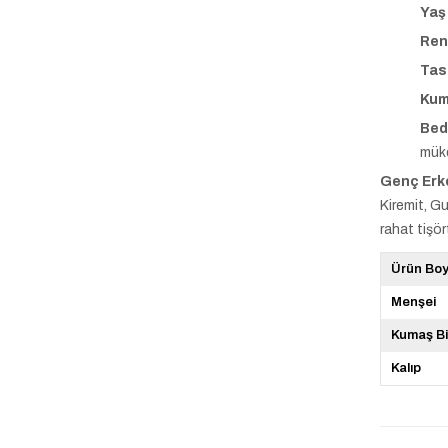
Yaş
Ren
Tas
Kum
Bed
mük
Genç Erke
Kiremit, G
rahat tişör
Ürün Bo
Menşei
Kumaş Bi
Kalıp