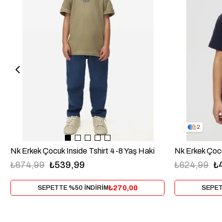
2
Nk Erkek Çocuk Inside Tshirt 4-8 Yaş Haki
₺624,99
₺
₺674,99
₺539,99
₺270,00
SEPET
SEPETTE %50 İNDİRİM