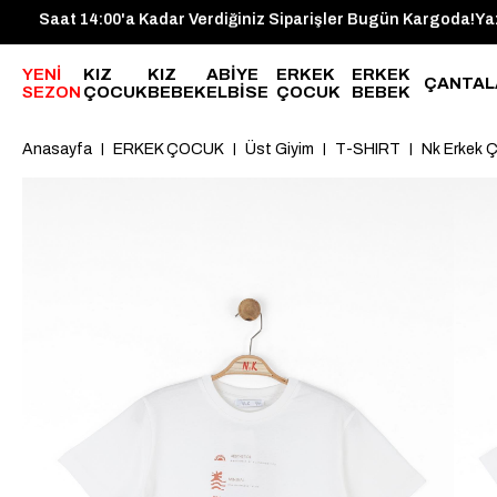
r Bugün Kargoda!
Saat 14:00'a Kadar Verdiğiniz Siparişler Bu
YENİ
KIZ
KIZ
ABİYE
ERKEK
ERKEK
ÇANTAL
SEZON
ÇOCUK
BEBEK
ELBİSE
ÇOCUK
BEBEK
Anasayfa
ERKEK ÇOCUK
Üst Giyim
T-SHIRT
Nk Erkek Ç