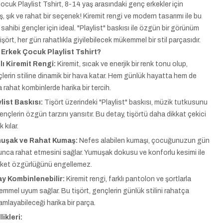
ocuk Playlist Tshirt, 8-14 yaş arasındaki genç erkekler için
, şık ve rahat bir seçenek! Kiremit rengi ve modern tasarımı ile bu
z sahibi gençler için ideal. "Playlist" baskısı ile özgün bir görünüm
şört, her gün rahatlıkla giyilebilecek mükemmel bir stil parçasıdır.
Erkek Çocuk Playlist Tshirt?
lı Kiremit Rengi:
Kiremit, sıcak ve enerjik bir renk tonu olup,
lerin stiline dinamik bir hava katar. Hem günlük hayatta hem de
 rahat kombinlerde harika bir tercih.
list Baskısı:
Tişört üzerindeki "Playlist" baskısı, müzik tutkusunu
ençlerin özgün tarzını yansıtır. Bu detay, tişörtü daha dikkat çekici
k kılar.
uşak ve Rahat Kumaş:
Nefes alabilen kumaşı, çocuğunuzun gün
nca rahat etmesini sağlar. Yumuşak dokusu ve konforlu kesimi ile
ket özgürlüğünü engellemez.
ay Kombinlenebilir:
Kiremit rengi, farklı pantolon ve şortlarla
mmel uyum sağlar. Bu tişört, gençlerin günlük stilini rahatça
mlayabileceği harika bir parça.
ikleri: