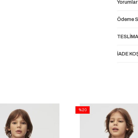
Yorumlar
Ödeme S
TESLİMA
İADE KO
%20