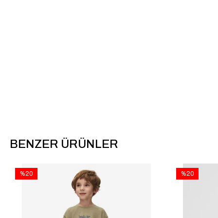
BENZER ÜRÜNLER
%20
%20