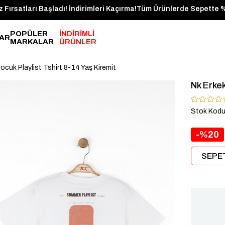
gün Kargoda!
Yaz Fırsatları Başladı! İndirimleri Kaçırma!
Tüm Ürünl
POPÜLER
İNDİRİMLİ
AR
MARKALAR
ÜRÜNLER
ocuk Playlist Tshirt 8-14 Yaş Kiremit
Nk Erkek
Stok Kod
20
SEPET