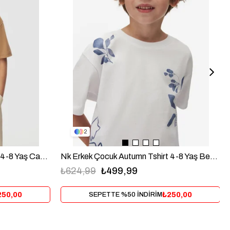
2
Nk Erkek Çocuk Autumn Tshirt 4-8 Yaş Camel
Nk Erkek Çocuk Autumn Tshirt 4-8 Yaş Beyaz
₺624,99
₺499,99
250,00
₺250,00
SEPETTE %50 İNDİRİM