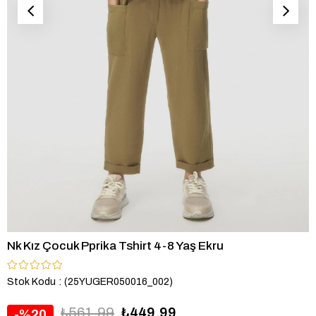
Nk Kız Çocuk Pprika Tshirt 4-8 Yaş Ekru
Stok Kodu
(25YUGER050016_002)
₺561,99
₺449,99
20