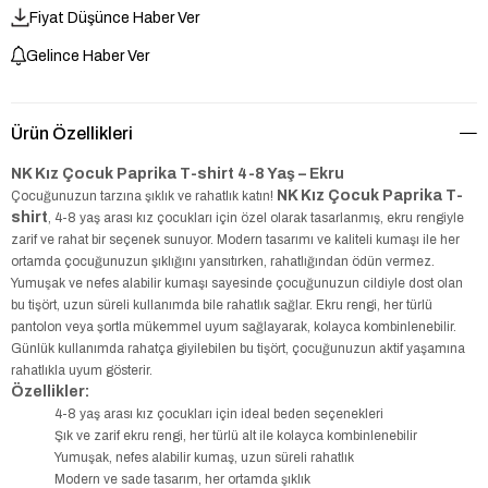
Fiyat Düşünce Haber Ver
Gelince Haber Ver
Ürün Özellikleri
NK Kız Çocuk Paprika T-shirt 4-8 Yaş – Ekru
NK Kız Çocuk Paprika T-
Çocuğunuzun tarzına şıklık ve rahatlık katın!
shirt
, 4-8 yaş arası kız çocukları için özel olarak tasarlanmış, ekru rengiyle
zarif ve rahat bir seçenek sunuyor. Modern tasarımı ve kaliteli kumaşı ile her
ortamda çocuğunuzun şıklığını yansıtırken, rahatlığından ödün vermez.
Yumuşak ve nefes alabilir kumaşı sayesinde çocuğunuzun cildiyle dost olan
bu tişört, uzun süreli kullanımda bile rahatlık sağlar. Ekru rengi, her türlü
pantolon veya şortla mükemmel uyum sağlayarak, kolayca kombinlenebilir.
Günlük kullanımda rahatça giyilebilen bu tişört, çocuğunuzun aktif yaşamına
rahatlıkla uyum gösterir.
Özellikler:
4-8 yaş arası kız çocukları için ideal beden seçenekleri
Şık ve zarif ekru rengi, her türlü alt ile kolayca kombinlenebilir
Yumuşak, nefes alabilir kumaş, uzun süreli rahatlık
Modern ve sade tasarım, her ortamda şıklık