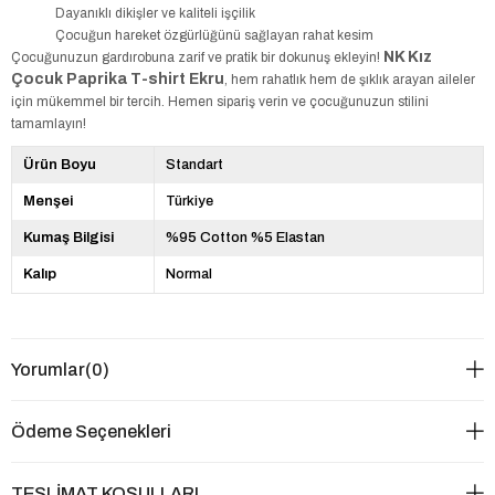
Dayanıklı dikişler ve kaliteli işçilik
Çocuğun hareket özgürlüğünü sağlayan rahat kesim
NK Kız
Çocuğunuzun gardırobuna zarif ve pratik bir dokunuş ekleyin!
Çocuk Paprika T-shirt Ekru
, hem rahatlık hem de şıklık arayan aileler
için mükemmel bir tercih. Hemen sipariş verin ve çocuğunuzun stilini
tamamlayın!
Ürün Boyu
Standart
Menşei
Türkiye
Kumaş Bilgisi
%95 Cotton %5 Elastan
Kalıp
Normal
Yorumlar
(0)
Ödeme Seçenekleri
TESLİMAT KOŞULLARI