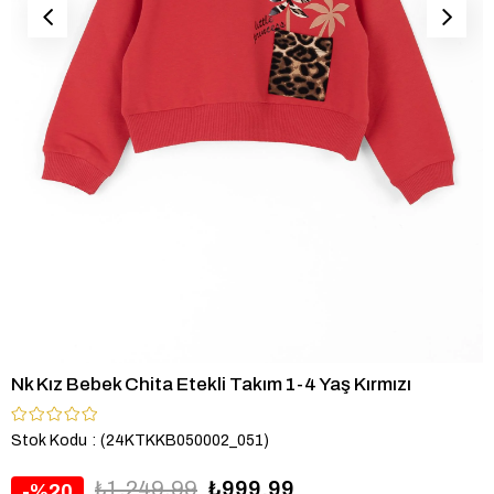
Nk Kız Bebek Chita Etekli Takım 1-4 Yaş Kırmızı
Stok Kodu
(24KTKKB050002_051)
₺1.249,99
₺999,99
20