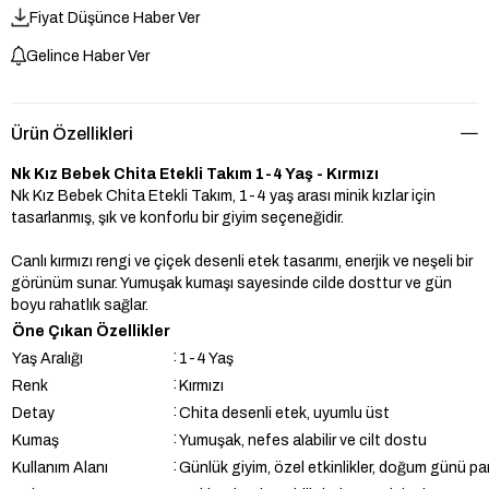
Fiyat Düşünce Haber Ver
Gelince Haber Ver
Ürün Özellikleri
Nk Kız Bebek Chita Etekli Takım 1-4 Yaş - Kırmızı
Nk Kız Bebek Chita Etekli Takım, 1-4 yaş arası minik kızlar için
tasarlanmış, şık ve konforlu bir giyim seçeneğidir.
Canlı kırmızı rengi ve çiçek desenli etek tasarımı, enerjik ve neşeli bir
görünüm sunar. Yumuşak kumaşı sayesinde cilde dosttur ve gün
boyu rahatlık sağlar.
Öne Çıkan Özellikler
:
Yaş Aralığı
1-4 Yaş
:
Renk
Kırmızı
:
Detay
Chita desenli etek, uyumlu üst
:
Kumaş
Yumuşak, nefes alabilir ve cilt dostu
:
Kullanım Alanı
Günlük giyim, özel etkinlikler, doğum günü part