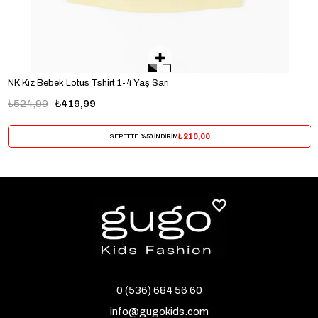
NK Kız Bebek Lotus Tshirt 1-4 Yaş Sarı
₺524,99
₺419,99
₺210,00
SEPETTE %50 İNDİRİM
0 (536) 684 56 60
info@gugokids.com