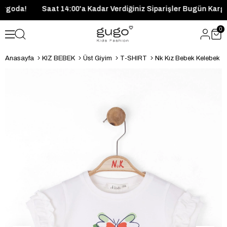
gün Kargoda!
Saat 14:00'a Kadar Verdiğiniz Siparişler Bugün
0
Anasayfa
KIZ BEBEK
Üst Giyim
T-SHIRT
Nk Kız Bebek Kelebek Ts