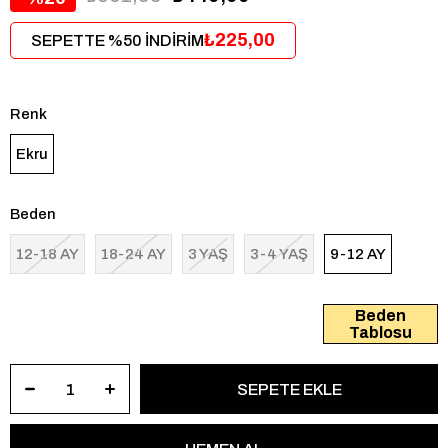
₺225,00
SEPETTE %50 İNDİRİM
Renk
Ekru
Beden
12-18 AY
18-24 AY
3 YAŞ
3-4 YAŞ
9-12 AY
Beden
Tablosu