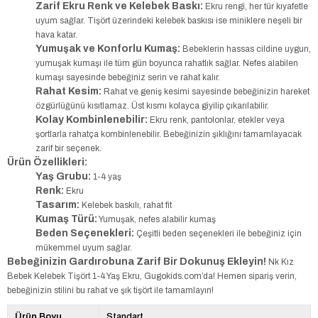
Zarif Ekru Renk ve Kelebek Baskı:
Ekru rengi, her tür kıyafetle
uyum sağlar. Tişört üzerindeki kelebek baskısı ise miniklere neşeli bir
hava katar.
Yumuşak ve Konforlu Kumaş:
Bebeklerin hassas cildine uygun,
yumuşak kumaşı ile tüm gün boyunca rahatlık sağlar. Nefes alabilen
kumaşı sayesinde bebeğiniz serin ve rahat kalır.
Rahat Kesim:
Rahat ve geniş kesimi sayesinde bebeğinizin hareket
özgürlüğünü kısıtlamaz. Üst kısmı kolayca giyilip çıkarılabilir.
Kolay Kombinlenebilir:
Ekru renk, pantolonlar, etekler veya
şortlarla rahatça kombinlenebilir. Bebeğinizin şıklığını tamamlayacak
zarif bir seçenek.
Ürün Özellikleri:
Yaş Grubu:
1-4 yaş
Renk:
Ekru
Tasarım:
Kelebek baskılı, rahat fit
Kumaş Türü:
Yumuşak, nefes alabilir kumaş
Beden Seçenekleri:
Çeşitli beden seçenekleri ile bebeğiniz için
mükemmel uyum sağlar.
Bebeğinizin Gardırobuna Zarif Bir Dokunuş Ekleyin!
Nk Kız
Bebek Kelebek Tişört 1-4 Yaş Ekru, Gugokids.com’da! Hemen sipariş verin,
bebeğinizin stilini bu rahat ve şık tişört ile tamamlayın!
Ürün Boyu
Standart