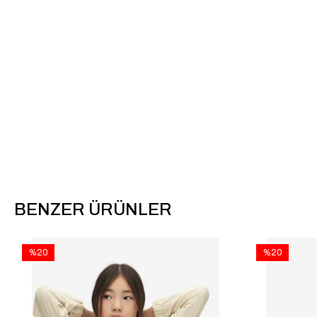
BENZER ÜRÜNLER
%20
%20