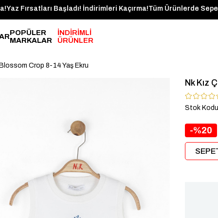
gün Kargoda!
Yaz Fırsatları Başladı! İndirimleri Kaçırma!
Tüm Ürünl
POPÜLER
İNDİRİMLİ
AR
MARKALAR
ÜRÜNLER
Blossom Crop 8-14 Yaş Ekru
Nk Kız 
Stok Kod
20
SEPET