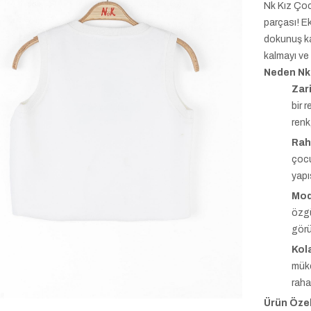
Nk Kız Çoc
parçası! Ek
dokunuş ka
kalmayı ve
Neden Nk
Zar
bir 
renk
Rah
çocu
yapı
Mod
özgü
görü
Kol
müke
rahat
Ürün Özell