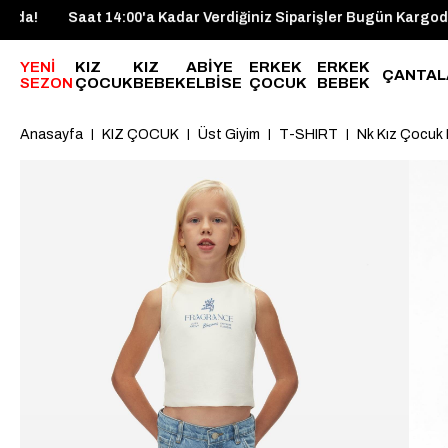
r Bugün Kargoda!
Saat 14:00'a Kadar Verdiğiniz Siparişler Bu
YENİ
KIZ
KIZ
ABİYE
ERKEK
ERKEK
ÇANTAL
SEZON
ÇOCUK
BEBEK
ELBİSE
ÇOCUK
BEBEK
Anasayfa
KIZ ÇOCUK
Üst Giyim
T-SHIRT
Nk Kız Çocuk 