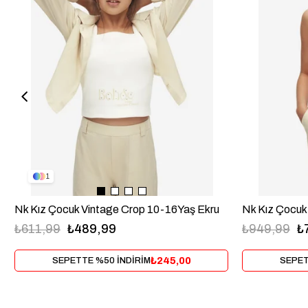
1
Nk Kız Çocuk Vintage Crop 10-16Yaş Ekru
Nk Kız Çocuk
₺611,99
₺489,99
₺949,99
₺
₺245,00
SEPETTE %50 İNDİRİM
SEPET