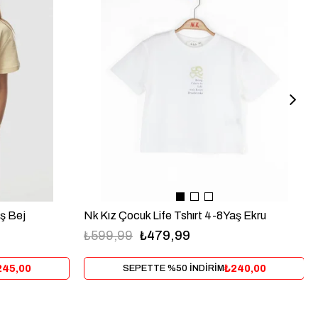
ş Bej
Nk Kız Çocuk Life Tshırt 4-8Yaş Ekru
₺599,99
₺479,99
245,00
₺240,00
SEPETTE %50 İNDİRİM