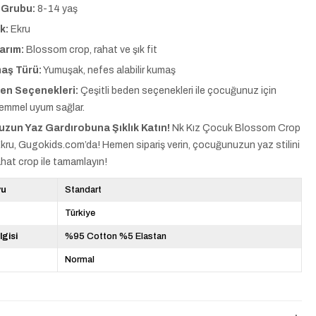
 Grubu:
8-14 yaş
k:
Ekru
arım:
Blossom crop, rahat ve şık fit
aş Türü:
Yumuşak, nefes alabilir kumaş
en Seçenekleri:
Çeşitli beden seçenekleri ile çocuğunuz için
emmel uyum sağlar.
zun Yaz Gardırobuna Şıklık Katın!
Nk Kız Çocuk Blossom Crop
kru, Gugokids.com’da! Hemen sipariş verin, çocuğunuzun yaz stilini
ahat crop ile tamamlayın!
yu
Standart
Türkiye
lgisi
%95 Cotton %5 Elastan
Normal