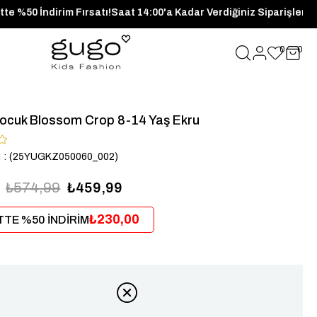
erde Sepette %50 İndirim Fırsatı!
Saat 14:00'a Kadar Verdiğiniz 
0
0
Çocuk Blossom Crop 8-14 Yaş Ekru
u
(25YUGKZ050060_002)
₺574,99
₺459,99
₺230,00
TE %50 İNDİRİM