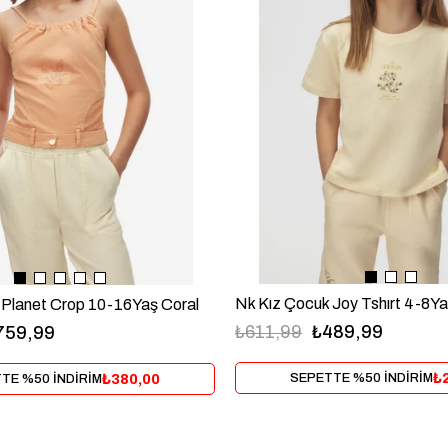
Nk Kız Çocuk Joy Tshırt 4-8Ya
 Planet Crop 10-16Yaş Coral
₺611,99
₺489,99
759,99
₺
₺380,00
SEPETTE %50 İNDİRİM
TE %50 İNDİRİM