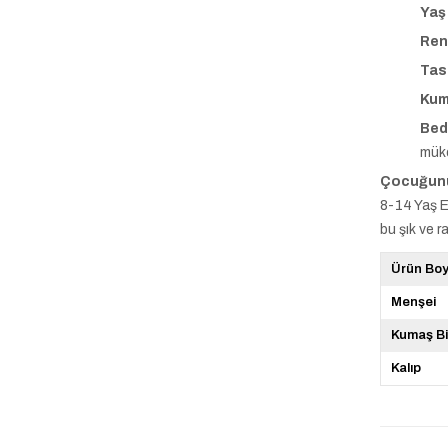
Yaş
Ren
Tas
Kum
Bed
mük
Çocuğunu
8-14 Yaş E
bu şık ve r
Ürün Bo
Menşei
Kumaş Bi
Kalıp