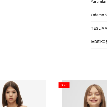
Yorumlar
Ödeme S
TESLİMA
İADE KO
%20