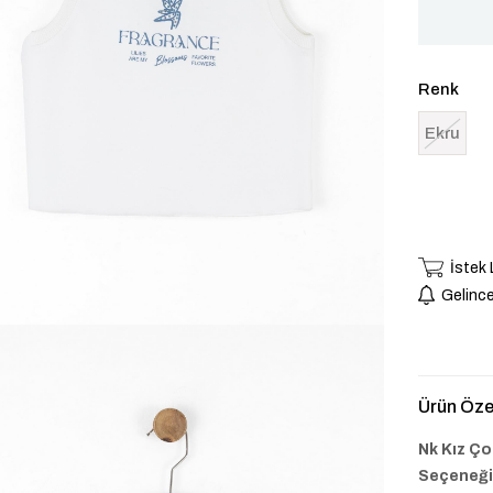
Renk
Ekru
İstek
Gelince
Ürün Özel
Nk Kız Ço
Seçeneği