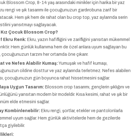
uk Blossom Crop, 8-14 yaş arasındaki minikler için harika bir yaz
ru rengi ve şık tasarımı ile çocuğunuzun gardırobuna zarif bir
tacak. Hem şık hem de rahat olan bu crop top, yaz aylarında serin
 stilini yansıtmayı sağlayacak.
 Kız Çocuk Blossom Crop?
if Ekru Renk:
Ekru, yazın hafifliğini ve zarifliğini yansıtan mükemmel
renktir. Hem günlük kullanıma hem de özel anlara uyum sağlayan bu
, çocuğunuzun tarzını her ortamda öne çıkarır.
at ve Nefes Alabilir Kumaş:
Yumuşak ve hafif kumaşı,
ğunuzun cildine dosttur ve yaz aylarında terletmez. Nefes alabilen
sı, çocuğunuzun gün boyunca rahat hissetmesini sağlar.
aya Uygun Tasarım:
Blossom crop tasarımı, gençlerin şıklığını ve
nlüğünü yansıtan modern bir modeldir. Kısa kesimi, rahat ve şık bir
nüm elde etmesini sağlar.
ay Kombinlenebilir:
Ekru rengi, şortlar, etekler ve pantolonlarla
mmel uyum sağlar. Hem günlük aktivitelerde hem de gezilerde
ça giyilebilir.
ikleri: