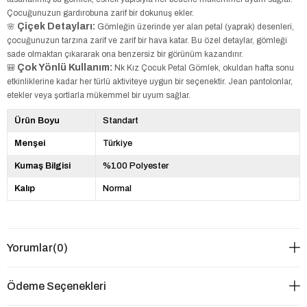
Çocuğunuzun gardırobuna zarif bir dokunuş ekler.
Çiçek Detayları:
🌸
Gömleğin üzerinde yer alan petal (yaprak) desenleri,
çocuğunuzun tarzına zarif ve zarif bir hava katar. Bu özel detaylar, gömleği
sade olmaktan çıkararak ona benzersiz bir görünüm kazandırır.
Çok Yönlü Kullanım:
🎒
Nk Kız Çocuk Petal Gömlek, okuldan hafta sonu
etkinliklerine kadar her türlü aktiviteye uygun bir seçenektir. Jean pantolonlar,
etekler veya şortlarla mükemmel bir uyum sağlar.
Ürün Boyu
Standart
Menşei
Türkiye
Kumaş Bilgisi
%100 Polyester
Kalıp
Normal
Yorumlar
(0)
Ödeme Seçenekleri