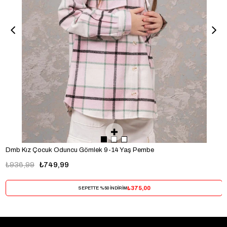
Dmb Kız Çocuk Oduncu Gömlek 9-14 Yaş Pembe
₺936,99
₺749,99
₺375,00
SEPETTE %50 İNDİRİM