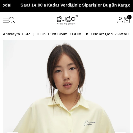
ün Kargoda!
Saat 14:00'a Kadar Verdiğiniz Siparişler Bugün K
0
Anasayfa
KIZ ÇOCUK
Üst Giyim
GÖMLEK
Nk Kız Çocuk Petal G