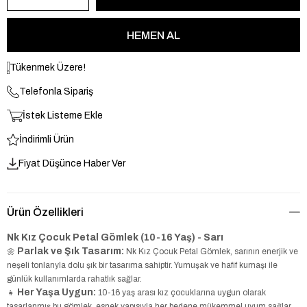
Tükenmek Üzere!
Telefonla Sipariş
İstek Listeme Ekle
İndirimli Ürün
Fiyat Düşünce Haber Ver
Ürün Özellikleri
Nk Kız Çocuk Petal Gömlek (10-16 Yaş) - Sarı
Parlak ve Şık Tasarım:
🌼
Nk Kız Çocuk Petal Gömlek, sarının enerjik ve
neşeli tonlarıyla dolu şık bir tasarıma sahiptir. Yumuşak ve hafif kumaşı ile
günlük kullanımlarda rahatlık sağlar.
Her Yaşa Uygun:
👧
10-16 yaş arası kız çocuklarına uygun olarak
tasarlanmış bu gömlek, esnek yapısıyla her bedene mükemmel uyum sağlar.