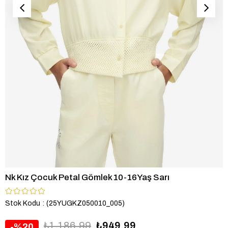
Nk Kız Çocuk Petal Gömlek 10-16Yaş Sarı
Stok Kodu
(25YUGKZ050010_005)
₺1.186,99
₺949,99
20