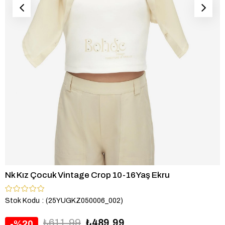
Nk Kız Çocuk Vintage Crop 10-16Yaş Ekru
Stok Kodu
(25YUGKZ050006_002)
₺611,99
₺489,99
20