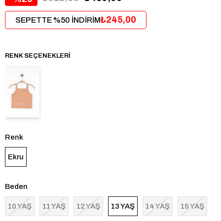
₺245,00
SEPETTE %50 İNDİRİM
RENK SEÇENEKLERI
Renk
Ekru
Beden
10 YAŞ
11 YAŞ
12 YAŞ
13 YAŞ
14 YAŞ
15 YAŞ