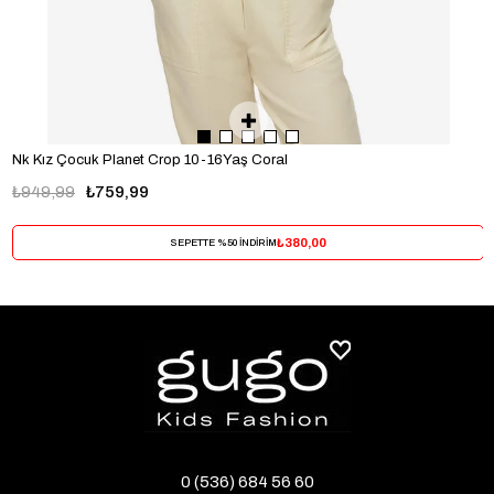
Nk Kız Çocuk Planet Crop 10-16Yaş Coral
₺949,99
₺759,99
₺380,00
SEPETTE %50 İNDİRİM
0 (536) 684 56 60