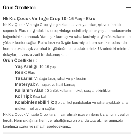
Ürün Özellikleri
Nk Kız Çocuk Vintage Crop 10-16 Yaş - Ekru
Nk Kız Çocuk Vintage Crop, genç kızların tarzını yansıtan, şık ve rahat bir
seçenek. Ekru rengindeki bu crop, vintage esintileriyle her yaştan modaseverin
beğenisini kazanacak. Yumuşak kumaşı ve rahat kesimiyle, günlük kullanımda
yüksek konfor sağlar. Retro tarzı ve özgün kesimiyle, hem sokak modasında
hem de okulda şık ve rahat bir görünüm elde edebilirsiniz. Üzerindeki minimal
detaylar, tarzınıza zarif bir dokunuş katar.
Ürün Özellikleri:
Yaş Aralığı:
10-16 yaş
Renk:
Ekru
Tasarım:
Vintage tarzı, rahat ve şık kesim
Materyal:
Yumuşak ve hafif kumaş
Kullanım Alanı:
Günlük kullanım, okul, sosyal etkinlikler
Kol Tipi:
Kısa kol
Kombinlenebilirlik:
Şortlar, kot pantolonlar ve rahat ayakkabılarla
mükemmel uyum sağlar
Nk Kız Çocuk Vintage Crop, tarzını yansıtmak isteyen genç kızlar için ideal bir
tercih. Hem şıklığınızı hem de rahatlığınızı ön planda tutarak, her anınızda
kendinizi özgür ve rahat hissedeceksiniz.